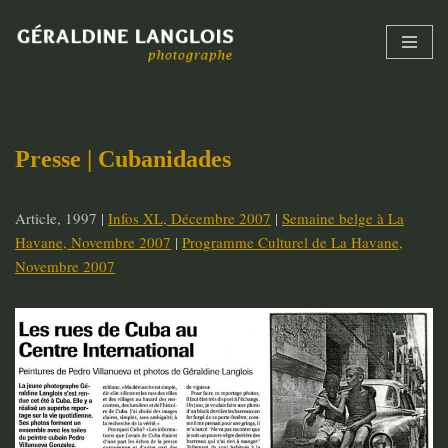
Skip
to
content
Presse |
Cubanidades
Article, 1997 |
Infos XL, Décembre 2007
|
Semaine belge à La
Havane, Novembre 2007
|
Programme Culturel de La Havane,
Novembre 2007