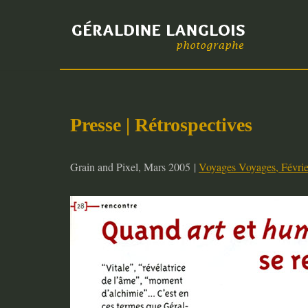
Skip
to
content
Presse |
Rétrospectives
Grain and Pixel, Mars 2005 |
Voyages Voyages, Févri